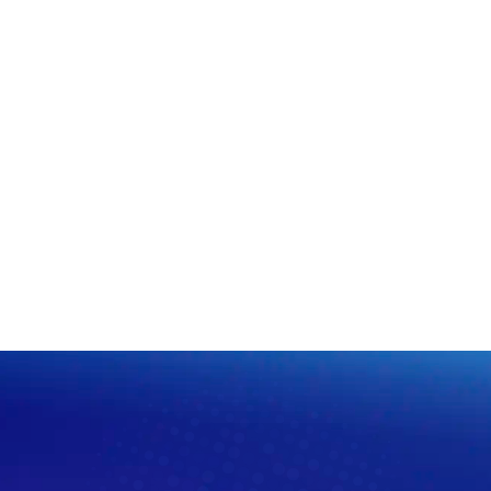
10 niveles de
Descongelaci
Botón para a
Luz interior
Clavija Tipo 
Ficha Técnic