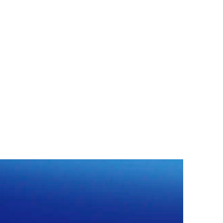
 potencia
ón por peso y tiempo
brir la puerta
 incandescente
B con conexión a tierra
a