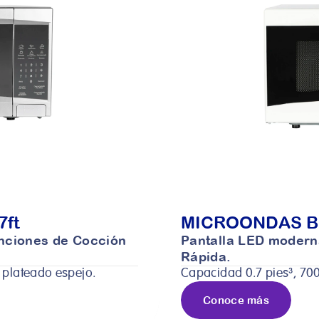
ft
MICROONDAS BL
nciones de Cocción 
Pantalla LED moderna
Rápida.
 plateado espejo.
Capacidad 0.7 pies³, 700
Conoce más